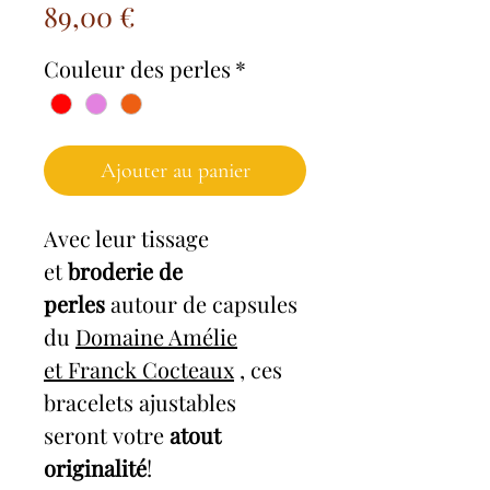
Prix
89,00 €
Couleur des perles
*
Ajouter au panier
Avec leur tissage
et
broderie de
perles
autour de capsules
du
Domaine Amélie
et Franck Cocteaux
, ces
bracelets ajustables
seront votre
atout
originalité
!