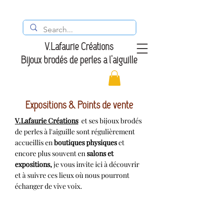
V.Lafaurie Créations
Bijoux brodés de perles à l'aiguille
Expositions
&
Points de vente
V.Lafaurie Créations
et ses bijoux brodés
de perles à l'aiguille sont régulièrement
accueillis en
boutiques physiques
et
encore plus souvent
en
salons et
expositions,
je vous invite ici à découvrir
et à suivre ces lieux où nous pourront
échanger de vive voix.