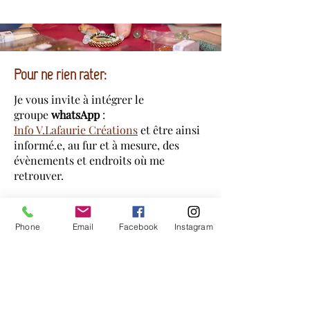
Pour ne rien rater:
Je vous invite à intégrer le
groupe
whatsApp
:
Info V.Lafaurie Cré
ations
et être ainsi
informé.e, au fur et à mesure, des
évènements et endroits où me
retrouver.
Mes présences à "Madableau" 4
Phone
Email
Facebook
Instagram
rue Royale, Fontainebleau
Permanences:
15/07 de 10h à 14h30