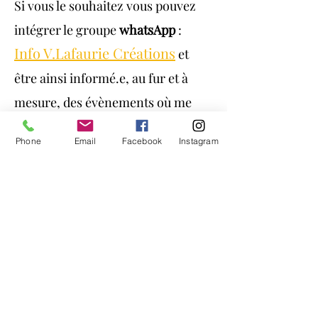
Si vous le souhaitez vous pouvez
intégrer le groupe
whatsApp
:
Info V.Lafaurie Cré
ations
et
être ainsi informé.e, au fur et à
mesure, des évènements où me
retrouver.
Phone
Email
Facebook
Instagram
Une question?
Pensez à Consulter la
FAQ
, la
réponse s'y trouve peut-être...
Consulter la FAQ