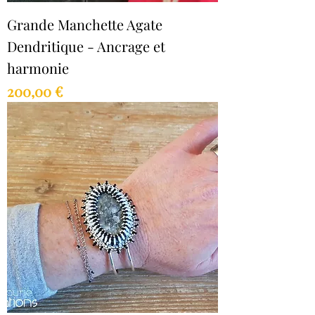
Grande Manchette Agate
Dendritique - Ancrage et
harmonie
Prix
200,00 €