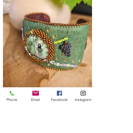
Large Manchette liège, révolte en
Phone
Email
Facebook
Instagram
Champagne
Prix
120,00 €