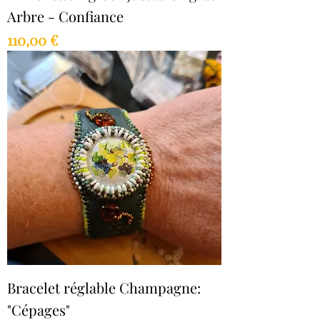
Arbre - Confiance
Prix
110,00 €
Bracelet réglable Champagne:
"Cépages"