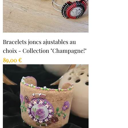
Bracelets joncs ajustables au
choix - Collection "Champagne!"
Prix
89,00 €