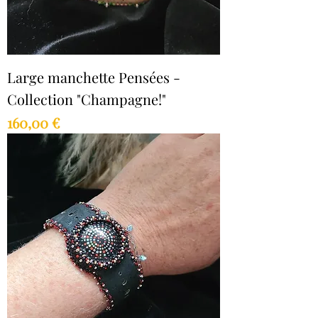
Large manchette Pensées -
Collection "Champagne!"
Prix
160,00 €