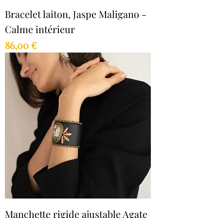
Bracelet laiton, Jaspe Maligano -
Calme intérieur
Prix
86,00 €
Manchette rigide ajustable Agate