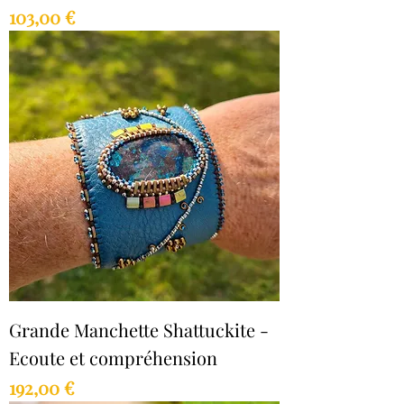
Prix
103,00 €
Grande Manchette Shattuckite -
Ecoute et compréhension
Prix
192,00 €