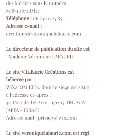
des Métiers sous le numéro:
808740674RM77
Téléphone :
06.23.20.27.85
Adresse e-mail :
creations@veroniquelafaurie.com
Le directeur de publication du site est
:
Madame Véronique LAFAURIE
Le site V.Lafaurie Créations est
hébergé par :
WIX.COM LTD., dont le siège est situé
à l'adresse ci-après :
40 Port de Tel Aviv - 99207 TEL AVIV
JAFFA - ISRAEL
Adresse mail : privacy@wix.com
Le site veroniquelafaurie.com est régi