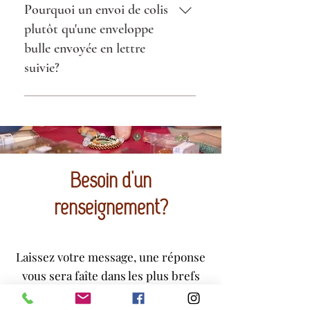
Pourquoi un envoi de colis
plutôt qu'une enveloppe
bulle envoyée en lettre
suivie?
Pour plusieurs raisons: - Pour
que votre commande ne se
perde pas en route. - Parce que
les écrins dans lesquelles vos
bijoux sont envoyés mesure
Besoin d'un
plus de 3 cm d'épaisseur et ne
passent donc pas en lettre
renseignement?
suivie.
Laissez votre message, une réponse
vous sera faîte dans les plus brefs
délais.