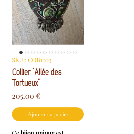
SKU : COB1203
Collier "Allée des
Tortueux"
Prix
205,00 €
Ajouter au panier
Ce
bijou unique
est