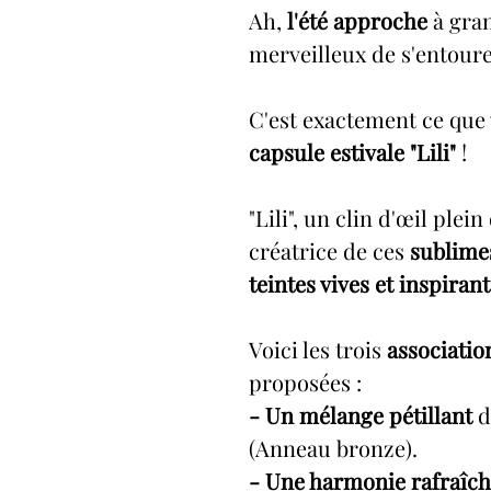
Ah,
l'été approche
à gran
merveilleux de s'entour
C'est exactement ce que 
capsule estivale "Lili"
!
"Lili", un clin d'œil plei
créatrice de ces
sublime
teintes vives et inspiran
Voici les trois
associatio
proposées :
- Un mélange pétillant
d
(Anneau bronze).
- Une harmonie rafraîch