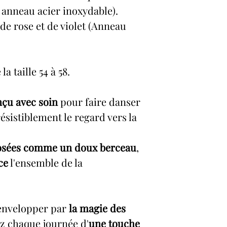
 anneau acier inoxydable).
de rose et de violet (Anneau
a taille 54 à 58.
çu avec soin
pour faire danser
résistiblement le regard vers la
sées comme un doux berceau
,
ce
l'ensemble de la
s envelopper par
la magie des
z chaque journée d'
une touche