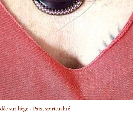
e sur liège - Paix, spiritualité
Aperçu rapide