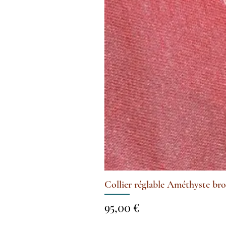
Collier réglable Améthyste brodé
Prix
95,00 €