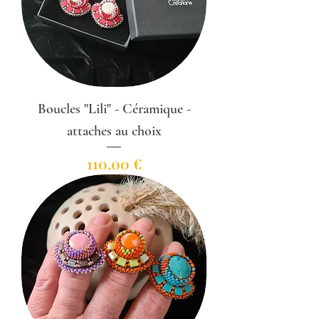
Boucles "Lili" - Céramique -
attaches au choix
Prix
110,00 €