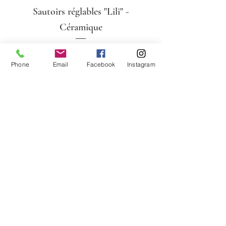
Sautoirs réglables "Lili" -
Céramique
Prix
105,00 €
Phone
Email
Facebook
Instagram
Colliers "Lili" - Céramique