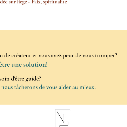
e sur liège - Paix, spiritualité
Aperçu rapide
ou de créateur et vous avez peur de vous tromper?
être une solution!
oin d'
être guidé?
, nous tâcherons de vous aider au mieux.