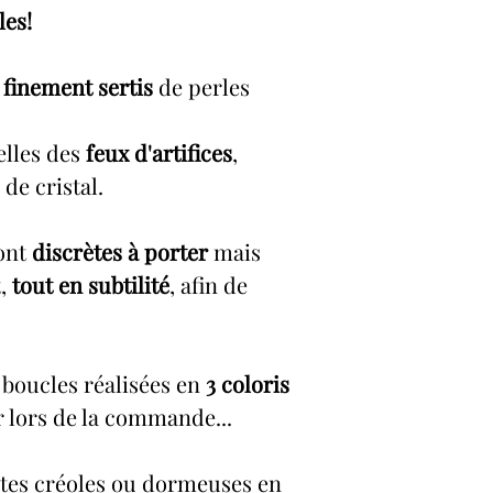
les!
l finement sertis
de perles
elles des
feux d'artifices
,
 de cristal.
ront
discrètes à porter
mais
t,
tout en subtilité
, afin de
 boucles réalisées en
3 coloris
r lors de la commande...
ites créoles ou dormeuses en