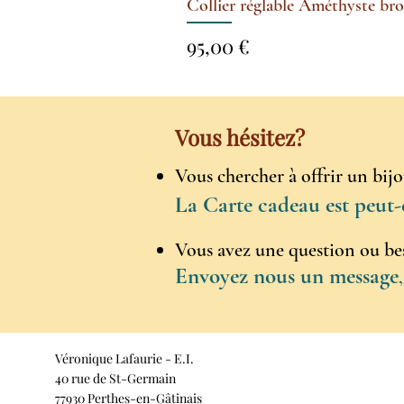
Collier réglable Améthyste brodé
Prix
95,00 €
Vous hésitez?
Vous chercher à offrir un bij
La Carte cadeau est peut-
Vous avez une question ou bes
Envoyez nous un message
Véronique Lafaurie - E.I.
40 rue de St-Germain
77930 Perthes-en-Gâtinais