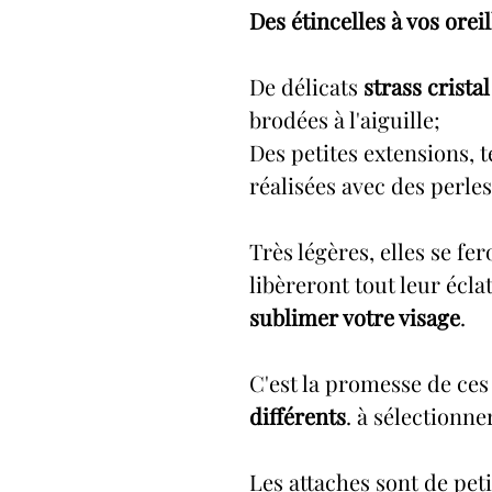
Des étincelles à vos oreil
De délicats
strass crista
brodées à l'aiguille;
Des petites extensions, t
réalisées avec des perles
Très légères, elles se fe
libèreront tout leur écla
sublimer votre visage
.
C'est la promesse de ces
différents
. à sélectionne
Les attaches sont de pet