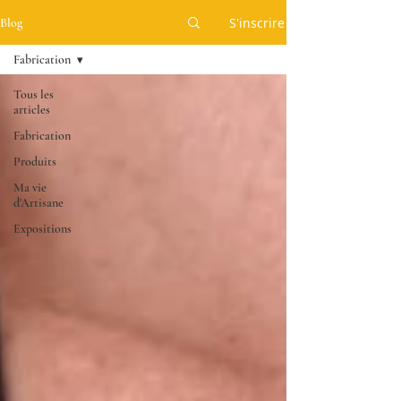
S'inscrire
Blog
Fabrication
Tous les
articles
Fabrication
Produits
Ma vie
d'Artisane
Expositions