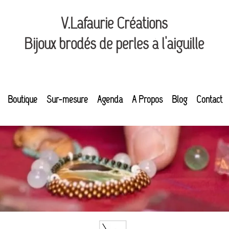
V.Lafaurie Créations
Bijoux brodés de perles à l'aiguille
Boutique
Sur-mesure
Agenda
A Propos
Blog
Contact
Produits
Ma vie d'Artisane
Expositions
-
26 juil. 2023
1 min de lecture
Les "Tableaux d'été": 