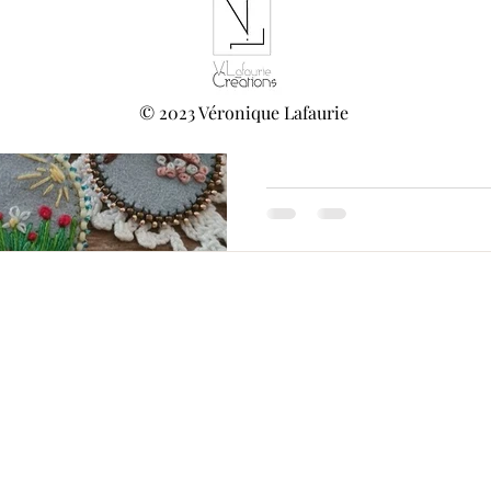
brodés!
De retour de vacances, il est tem
brodées de juillet! des broches in
© 2023 Véronique Lafaurie