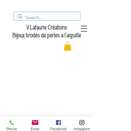
V.Lafaurie Créations
Bijoux brodés de perles à l'aiguille
Livraison et retours
Conditions Générales de Vente
Phone
Email
Facebook
Instagram