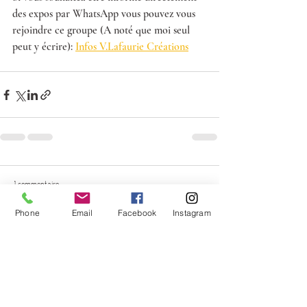
des expos par WhatsApp vous pouvez vous 
rejoindre ce groupe (A noté que moi seul 
peut y écrire): 
Infos V.Lafaurie Créations
1 commentaire
Phone
Email
Facebook
Instagram
Rédigez un commentaire...
Les plus récents
Invité