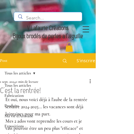
V.Lafaurie Créations
Bijoux brodés de perles à l'aiguille
S'inscrire
Post
Tous les articles
1 sept. 2024
1 min de lecture
Tous les articles
C'est la rentrée!
Fabrication
Et oui, nous voici déjà à l'aube de la rentrée 
Produits
scolaire 2024-2025... les vacances sont déjà 
lointaines pour ma part.
Ma vie d'Artisane
Mes 2 ados vont reprendre les cours et je 
Expositions
vais pouvoir être un peu plus "efficace" et 